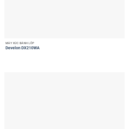
MÁY XÚC BÁNH LỐP
Develon DX210WA