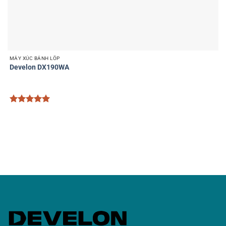
MÁY XÚC BÁNH LỐP
Develon DX190WA
Được xếp
hạng
5
5
sao