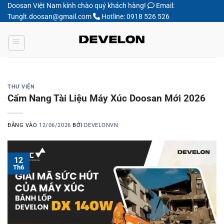
Bỏ
Doosan Việt Nam kính chào quý khách hàng!
Email:
Tunglt.doosan@gmail.com
Hotline: 0918 526 526
qua
nội
dung
THƯ VIỆN
Cẩm Nang Tài Liệu Máy Xúc Doosan Mới 2026
ĐĂNG VÀO
12/06/2026
BỞI
DEVELONVN
12
Th6