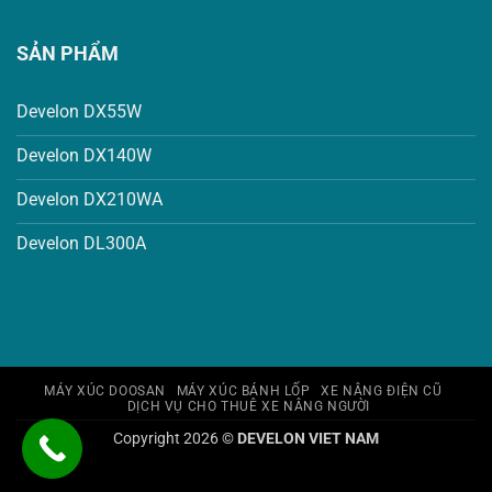
SẢN PHẨM
Develon DX55W
Develon DX140W
Develon DX210WA
Develon DL300A
MÁY XÚC DOOSAN
MÁY XÚC BÁNH LỐP
XE NÂNG ĐIỆN CŨ
DỊCH VỤ CHO THUÊ XE NÂNG NGƯỜI
Copyright 2026 ©
DEVELON VIET NAM
banquyen.link banquyen.link