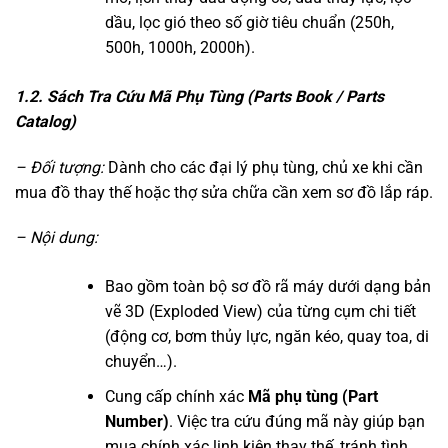
dầu, lọc gió theo số giờ tiêu chuẩn (250h,
500h, 1000h, 2000h).
1.2. Sách Tra Cứu Mã Phụ Tùng (Parts Book / Parts
Catalog)
– Đối tượng:
Dành cho các đại lý phụ tùng, chủ xe khi cần
mua đồ thay thế hoặc thợ sửa chữa cần xem sơ đồ lắp ráp.
– Nội dung:
Bao gồm toàn bộ sơ đồ rã máy dưới dạng bản
vẽ 3D (Exploded View) của từng cụm chi tiết
(động cơ, bơm thủy lực, ngăn kéo, quay toa, di
chuyển…).
Cung cấp chính xác
Mã phụ tùng (Part
Number)
. Việc tra cứu đúng mã này giúp bạn
mua chính xác linh kiện thay thế, tránh tình