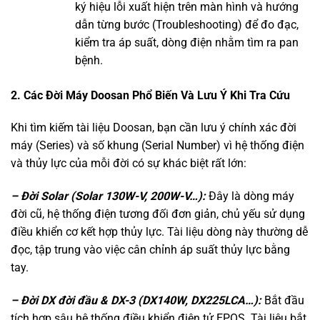
ký hiệu lỗi xuất hiện trên màn hình và hướng
dẫn từng bước (Troubleshooting) để đo đạc,
kiểm tra áp suất, dòng điện nhằm tìm ra pan
bệnh.
2. Các Đời Máy Doosan Phổ Biến Và Lưu Ý Khi Tra Cứu
Khi tìm kiếm tài liệu Doosan, bạn cần lưu ý chính xác đời
máy (Series) và số khung (Serial Number) vì hệ thống điện
và thủy lực của mỗi đời có sự khác biệt rất lớn:
– Đời Solar (Solar 130W-V, 200W-V…):
Đây là dòng máy
đời cũ, hệ thống điện tương đối đơn giản, chủ yếu sử dụng
điều khiển cơ kết hợp thủy lực. Tài liệu dòng này thường dễ
đọc, tập trung vào việc cân chỉnh áp suất thủy lực bằng
tay.
– Đời DX đời đầu & DX-3 (DX140W, DX225LCA…):
Bắt đầu
tích hợp sâu hệ thống điều khiển điện tử EPOS. Tài liệu bắt