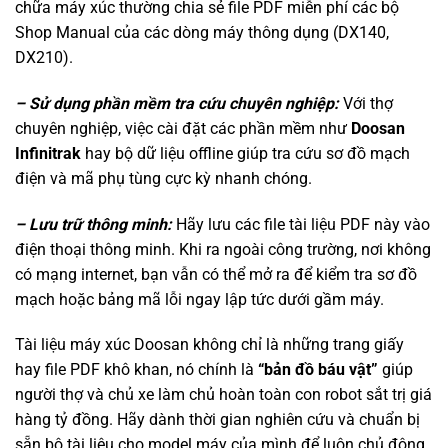
chữa máy xúc thường chia sẻ file PDF miễn phí các bộ
Shop Manual của các dòng máy thông dụng (DX140,
DX210).
– Sử dụng phần mềm tra cứu chuyên nghiệp:
Với thợ
chuyên nghiệp, việc cài đặt các phần mềm như
Doosan
Infinitrak
hay bộ dữ liệu offline giúp tra cứu sơ đồ mạch
điện và mã phụ tùng cực kỳ nhanh chóng.
– Lưu trữ thông minh:
Hãy lưu các file tài liệu PDF này vào
điện thoại thông minh. Khi ra ngoài công trường, nơi không
có mạng internet, bạn vẫn có thể mở ra để kiểm tra sơ đồ
mạch hoặc bảng mã lỗi ngay lập tức dưới gầm máy.
Tài liệu máy xúc Doosan không chỉ là những trang giấy
hay file PDF khô khan, nó chính là
“bản đồ báu vật”
giúp
người thợ và chủ xe làm chủ hoàn toàn con robot sắt trị giá
hàng tỷ đồng. Hãy dành thời gian nghiên cứu và chuẩn bị
sẵn bộ tài liệu cho model máy của mình để luôn chủ động