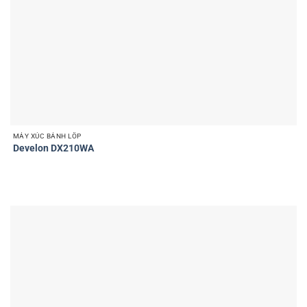
MÁY XÚC BÁNH LỐP
Develon DX210WA