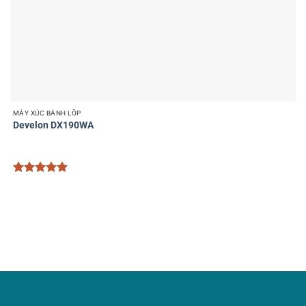
MÁY XÚC BÁNH LỐP
Develon DX190WA
Được xếp
hạng
5
5
sao