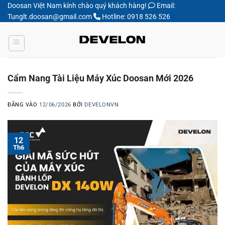
Bỏ
Doosan Việt Nam kính chào quý khách hàng!
Email:
Tunglt.doosan@gmail.com
Hotline: 0918 526 526
qua
nội
dung
Cẩm Nang Tài Liệu Máy Xúc Doosan Mới 2026
ĐĂNG VÀO
12/06/2026
BỞI
DEVELONVN
12
Th6