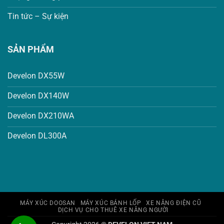
Tin tức – Sự kiện
SẢN PHẨM
Develon DX55W
Develon DX140W
Develon DX210WA
Develon DL300A
MÁY XÚC DOOSAN
MÁY XÚC BÁNH LỐP
XE NÂNG ĐIỆN CŨ
DỊCH VỤ CHO THUÊ XE NÂNG NGƯỜI