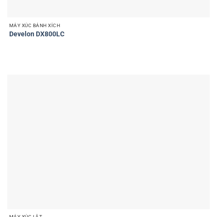
MÁY XÚC BÁNH XÍCH
Develon DX800LC
MÁY XÚC LẬT