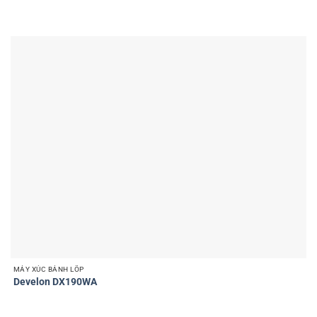
MÁY XÚC BÁNH LỐP
Develon DX190WA