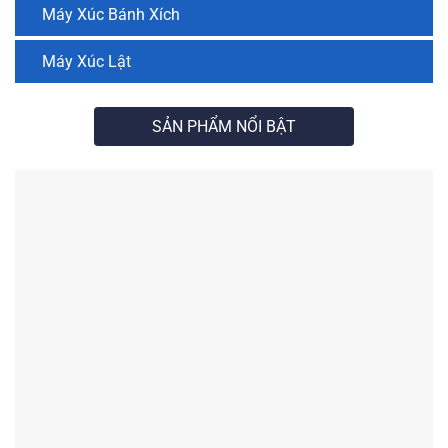
Máy Xúc Bánh Xích
Máy Xúc Lật
SẢN PHẨM NỔI BẬT