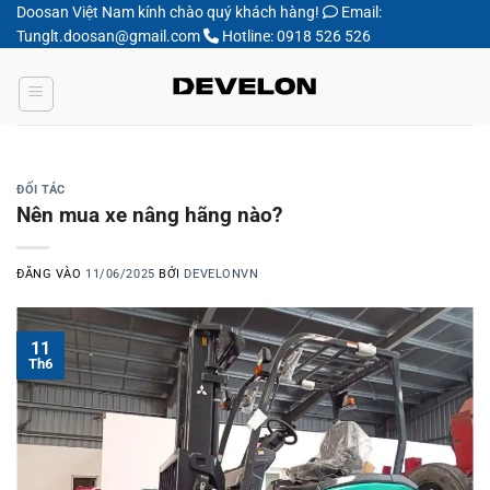
Bỏ
Doosan Việt Nam kính chào quý khách hàng!
Email:
Tunglt.doosan@gmail.com
Hotline: 0918 526 526
qua
nội
dung
ĐỐI TÁC
Nên mua xe nâng hãng nào?
ĐĂNG VÀO
11/06/2025
BỞI
DEVELONVN
11
Th6