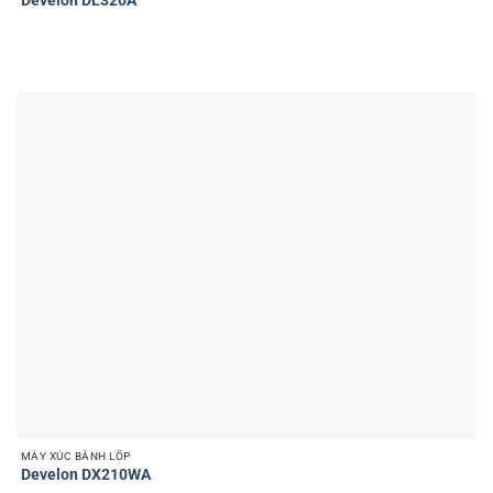
Develon DL320A
MÁY XÚC BÁNH LỐP
Develon DX210WA