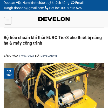
Bỏ
Doosan Việt Nam kính chào quý khách hàng!
Email:
Tunglt.doosan@gmail.com
Hotline: 0918 526 526
qua
nội
dung
Bộ tiêu chuẩn khí thải EURO Tier3 cho thiết bị nâng
hạ & máy công trình
ĐĂNG VÀO
17/07/2021
BỞI
DEVELONVN
17
Th7