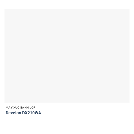
MÁY XÚC BÁNH LỐP
Develon DX210WA