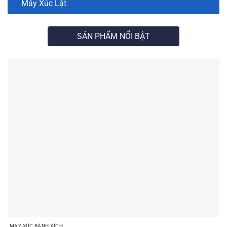
Máy Xúc Lật
SẢN PHẨM NỔI BẬT
MÁY XÚC BÁNH XÍCH