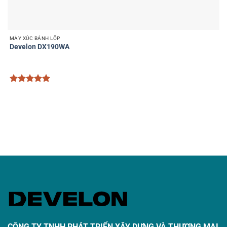
MÁY XÚC BÁNH LỐP
Develon DX190WA
Được xếp
hạng
5
5
sao
CÔNG TY TNHH PHÁT TRIỂN XÂY DỰNG VÀ THƯƠNG MẠI