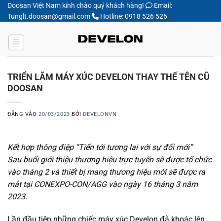
Bỏ
Doosan Việt Nam kính chào quý khách hàng!
Email:
Tunglt.doosan@gmail.com
Hotline: 0918 526 526
qua
nội
dung
TRIỂN LÃM MÁY XÚC DEVELON THAY THẾ TÊN CŨ
DOOSAN
ĐĂNG VÀO
20/03/2023
BỞI
DEVELONVN
Kết hợp thông điệp “Tiến tới tương lai với sự đổi mới”
Sau buổi giới thiệu thương hiệu trực tuyến sẽ được tổ chức
vào tháng 2 và thiết bị mang thương hiệu mới sẽ được ra
mắt tại CONEXPO-CON/AGG vào ngày 16 tháng 3 năm
2023.
Lần đầu tiên những chiếc máy xúc Develon đã khoác lên