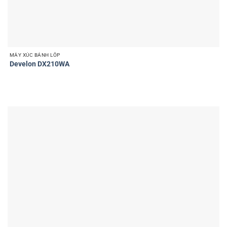
MÁY XÚC BÁNH LỐP
Develon DX210WA