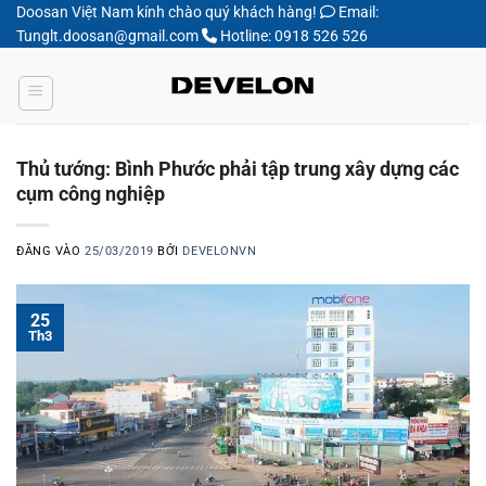
Bỏ
Doosan Việt Nam kính chào quý khách hàng!
Email:
Tunglt.doosan@gmail.com
Hotline: 0918 526 526
qua
nội
dung
Thủ tướng: Bình Phước phải tập trung xây dựng các
cụm công nghiệp
ĐĂNG VÀO
25/03/2019
BỞI
DEVELONVN
25
Th3