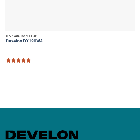
MÁY XÚC BÁNH LỐP
Develon DX190WA
Được xếp
hạng
5
5
sao