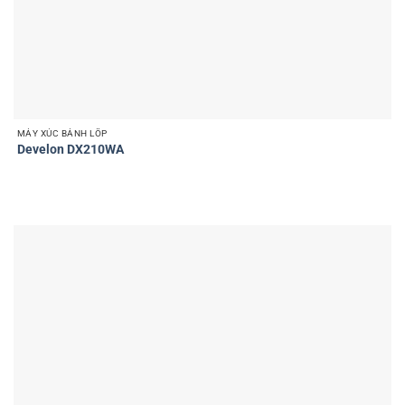
MÁY XÚC BÁNH LỐP
Develon DX210WA