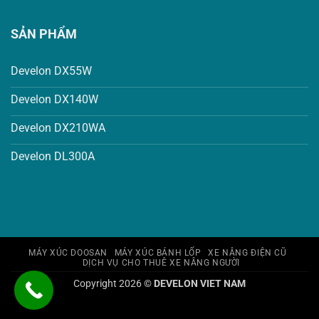
SẢN PHẨM
Develon DX55W
Develon DX140W
Develon DX210WA
Develon DL300A
MÁY XÚC DOOSAN
MÁY XÚC BÁNH LỐP
XE NÂNG ĐIỆN CŨ
DỊCH VỤ CHO THUÊ XE NÂNG NGƯỜI
Copyright 2026 ©
DEVELON VIET NAM
banquyen.link banquyen.link