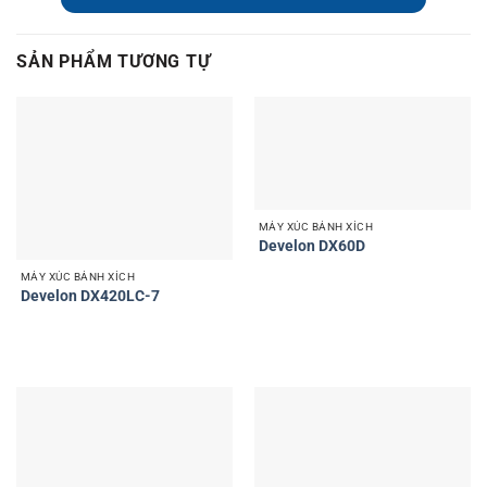
SẢN PHẨM TƯƠNG TỰ
MÁY XÚC BÁNH XÍCH
Develon DX60D
MÁY XÚC BÁNH XÍCH
Develon DX420LC-7