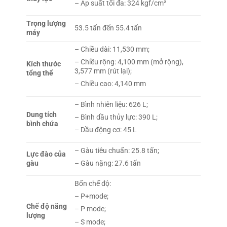
– Áp suất tối đa: 324 kgf/cm²
Trọng lượng
53.5 tấn đến 55.4 tấn
máy
– Chiều dài: 11,530 mm;
– Chiều rộng: 4,100 mm (mở rộng),
Kích thước
3,577 mm (rút lại);
tổng thể
– Chiều cao: 4,140 mm
– Bình nhiên liệu: 626 L;
Dung tích
– Bình dầu thủy lực: 390 L;
bình chứa
– Dầu động cơ: 45 L
– Gàu tiêu chuẩn: 25.8 tấn;
Lực đào của
gàu
– Gàu nặng: 27.6 tấn
Bốn chế độ:
– P+mode;
Chế độ năng
– P mode;
lượng
– S mode;