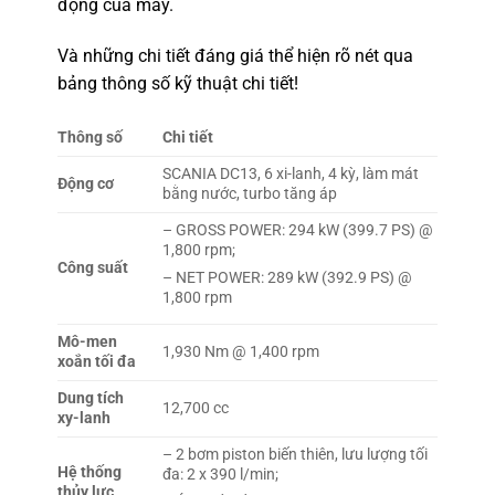
động của máy.
Và những chi tiết đáng giá thể hiện rõ nét qua
bảng thông số kỹ thuật chi tiết!
Thông số
Chi tiết
SCANIA DC13, 6 xi-lanh, 4 kỳ, làm mát
Động cơ
bằng nước, turbo tăng áp
– GROSS POWER: 294 kW (399.7 PS) @
1,800 rpm;
Công suất
– NET POWER: 289 kW (392.9 PS) @
1,800 rpm
Mô-men
1,930 Nm @ 1,400 rpm
xoắn tối đa
Dung tích
12,700 cc
xy-lanh
– 2 bơm piston biến thiên, lưu lượng tối
Hệ thống
đa: 2 x 390 l/min;
thủy lực