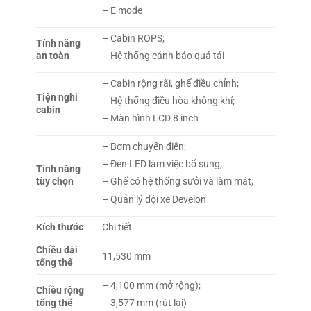
– E mode
– Cabin ROPS;
Tính năng
an toàn
– Hệ thống cảnh báo quá tải
– Cabin rộng rãi, ghế điều chỉnh;
Tiện nghi
– Hệ thống điều hòa không khí;
cabin
– Màn hình LCD 8 inch
– Bơm chuyển điện;
– Đèn LED làm việc bổ sung;
Tính năng
tùy chọn
– Ghế có hệ thống sưởi và làm mát;
– Quản lý đội xe Develon
Kích thước
Chi tiết
Chiều dài
11,530 mm
tổng thể
– 4,100 mm (mở rộng);
Chiều rộng
tổng thể
– 3,577 mm (rút lại)