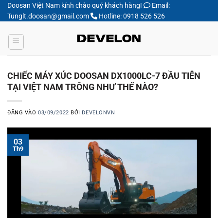
Bỏ
Doosan Việt Nam kính chào quý khách hàng!
Email:
Tunglt.doosan@gmail.com
Hotline: 0918 526 526
qua
nội
dung
CHIẾC MÁY XÚC DOOSAN DX1000LC-7 ĐẦU TIÊN
TẠI VIỆT NAM TRÔNG NHƯ THẾ NÀO?
ĐĂNG VÀO
03/09/2022
BỞI
DEVELONVN
03
Th9