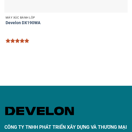
MÁY XÚC BÁNH LỐP
Develon DX190WA
Được xếp
hạng
5
5
sao
CÔNG TY TNHH PHÁT TRIỂN XÂY DỰNG VÀ THƯƠNG MẠI