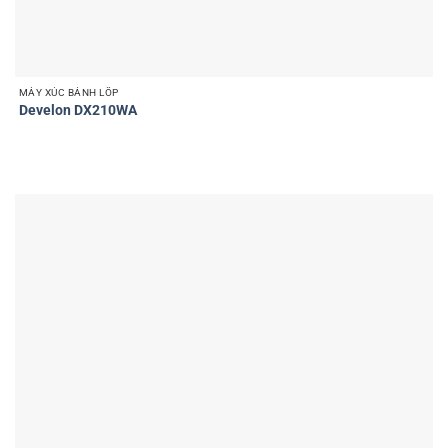
MÁY XÚC BÁNH LỐP
Develon DX210WA