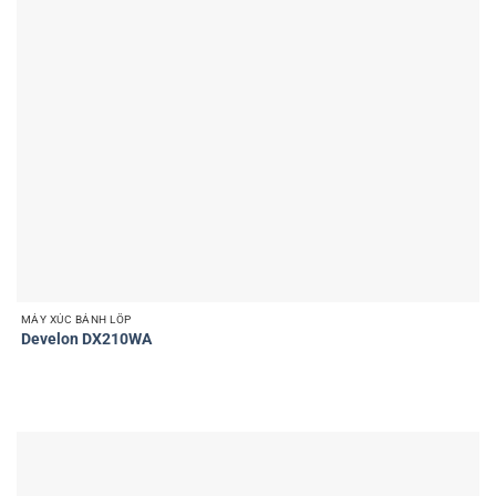
MÁY XÚC BÁNH LỐP
Develon DX210WA