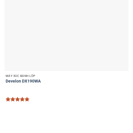
MÁY XÚC BÁNH LỐP
Develon DX190WA
Được xếp
hạng
5
5
sao