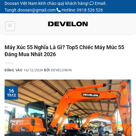
Bỏ
Doosan Việt Nam kính chào quý khách hàng!
Email:
Tunglt.doosan@gmail.com
Hotline: 0918 526 526
qua
nội
dung
Máy Xúc 55 Nghĩa Là Gì? Top5 Chiếc Máy Múc 55
Đáng Mua Nhất 2026
ĐĂNG VÀO
16/12/2024
BỞI
DEVELONVN
16
Th12