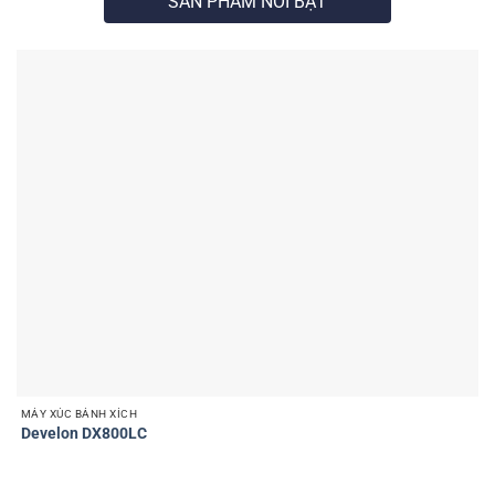
SẢN PHẨM NỔI BẬT
MÁY XÚC BÁNH XÍCH
Develon DX800LC