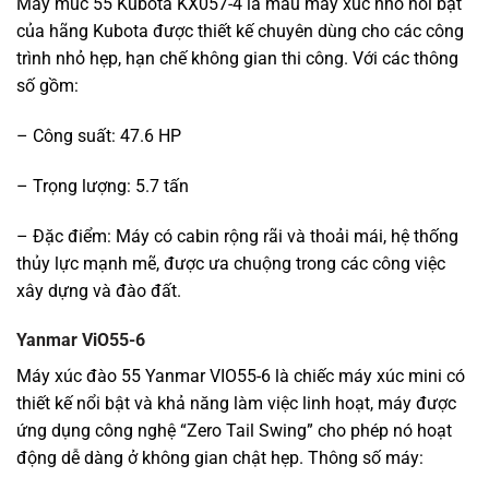
Máy múc 55 Kubota KX057-4 là mẫu máy xúc nhỏ nổi bật
của hãng Kubota được thiết kế chuyên dùng cho các công
trình nhỏ hẹp, hạn chế không gian thi công. Với các thông
số gồm:
– Công suất: 47.6 HP
– Trọng lượng: 5.7 tấn
– Đặc điểm: Máy có cabin rộng rãi và thoải mái, hệ thống
thủy lực mạnh mẽ, được ưa chuộng trong các công việc
xây dựng và đào đất.
Yanmar ViO55-6
Máy xúc đào 55 Yanmar VIO55-6 là chiếc máy xúc mini có
thiết kế nổi bật và khả năng làm việc linh hoạt, máy được
ứng dụng công nghệ “Zero Tail Swing” cho phép nó hoạt
động dễ dàng ở không gian chật hẹp. Thông số máy: