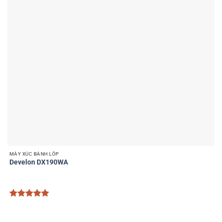
MÁY XÚC BÁNH LỐP
Develon DX190WA
Được xếp
hạng
5
5
sao